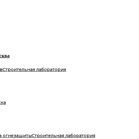
сква
в
Строительная лаборатория
ска
а огнезащиты
Строительная лаборатория