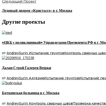
Следующий Проект
Ледовый дворец «Кристалл» в г. Москва
Другие проекты
«ЦКБ с поликлиникой» Управделами Президента РФ в г. Мо
от
AndreySurin
Испытание грунтов
Контроль сварных шво
Далан Строй Галерея Вешки
от
AndreySurin
Адгезия
Испытание грунтов
Испытание пе
Боткинская больница в г. Москва
от
AndreySurin
Контроль сварных швов
Проверка качеств