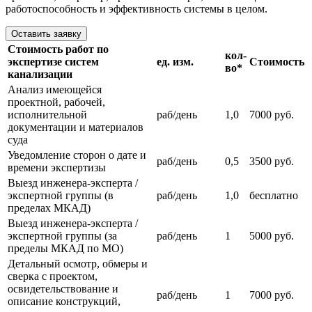
работоспособность и эффективность системы в целом.
Оставить заявку
Стоимость работ по
кол-
экспертизе систем
ед. изм.
Стоимость
во*
канализации
Анализ имеющейся
проектной, рабочей,
исполнительной
раб/день
1,0
7000 руб.
документации и материалов
суда
Уведомление сторон о дате и
раб/день
0,5
3500 руб.
времени экспертизы
Выезд инженера-эксперта /
экспертной группы (в
раб/день
1,0
бесплатно
пределах МКАД)
Выезд инженера-эксперта /
экспертной группы (за
раб/день
1
5000 руб.
пределы МКАД по МО)
Детальный осмотр, обмеры и
сверка с проектом,
освидетельствование и
раб/день
1
7000 руб.
описание конструкций,