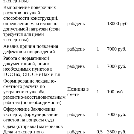
экспертизы)
Выполнение поверочных
расчетов несущей
способности конструкций,
определение максимально
раб/день
18000 руб.
допустимой нагрузки (если
требуется для целей
экспертизы)
Анализ причин появления
раб/день
1
7000 руб.
дефектов и повреждений
Работа с нормативной
документацией, поиск
раб/день
1
7000 руб.
необходимых пунктов в
ГОСТах, СП, СНиПах и т.п.
Формирование локально-
сметного расчета по
Позиция в
устранению ущерба,
1
100 руб.
смете
ремонтно-восстановительным
работам (по необходимости)
Оформление Заключения
эксперта, формулирование
раб/день
1
7000 руб.
ответов на вопросы суда
Сдача (отправка) материалов
Дела и экспертного
раб/день
0,5
3500 руб.